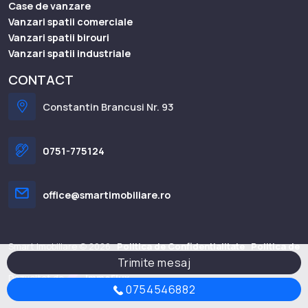
Case de vanzare
Vanzari spatii comerciale
Vanzari spatii birouri
Vanzari spatii industriale
CONTACT
Constantin Brancusi Nr. 93
0751-775124
office@smartimobiliare.ro
Smart Imobiliare © 2026
Politica de Confidentialitate
Politica de
Trimite mesaj
Cookie
Dezvoltat de
ImmoFlux
0754546882