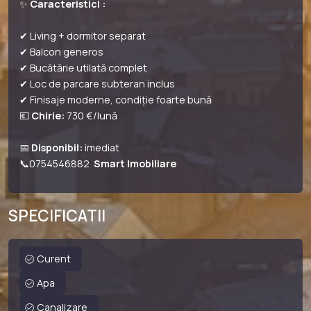
✨
Caracteristici :
✔ Living + dormitor separat
✔ Balcon generos
✔ Bucătărie utilată complet
✔ Loc de parcare subteran inclus
✔ Finisaje moderne, condiție foarte bună
💶
Chirie:
730 €/lună
📅
Disponibil:
imediat
📞0754546882
Smart Imobiliare
SPECIFICATII
Curent
Apa
Canalizare