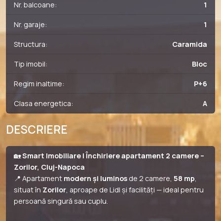
Nr. balcoane:
1
Nr. garaje:
1
Structura:
Caramida
Tip imobil:
Bloc
Regim inaltime:
P+6
Clasa energetica:
A
DESCRIERE
🏡
Smart Imobiliare | Închiriere apartament 2 camere –
Zorilor, Cluj-Napoca
📍 Apartament
modern și luminos
de 2 camere,
58 mp
,
situat în
Zorilor
, aproape de Lidl și facilități — ideal pentru
persoană singură sau cuplu.