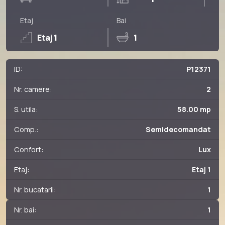
Etaj
Bai
Etaj 1
1
ID:
P12371
Nr. camere:
2
S. utila:
58.00 mp
Comp.:
Semidecomandat
Confort:
Lux
Etaj:
Etaj 1
Nr. bucatarii:
1
Nr. bai:
1