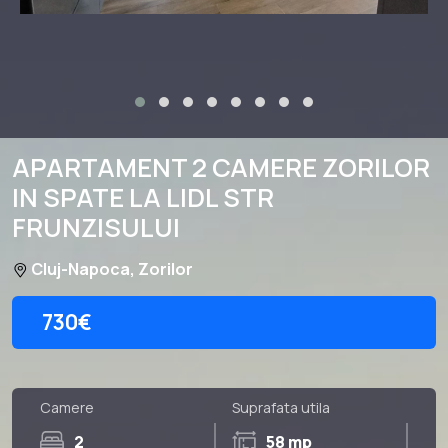
APARTAMENT 2 CAMERE ZORILOR
IN SPATE LA LIDL STR
FRUNZISULUI
Cluj-Napoca, Zorilor
730€
Camere
Suprafata utila
2
58 mp