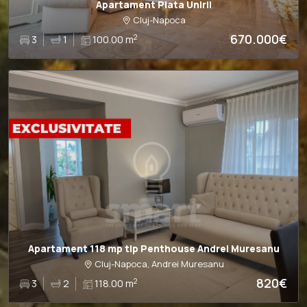
Apartament Piata Unirii
Cluj-Napoca
670.000€
2
3
1
100.00 m
Apartament 118 mp tip Penthouse Andrei Muresanu
Cluj-Napoca, Andrei Muresanu
820€
2
3
2
118.00 m