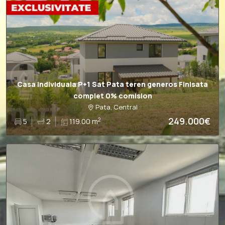
Casa individuala P+1 Sat Pata teren generos Finisata
complet 0% comision
Pata, Central
249.000€
2
5
2
119.00 m