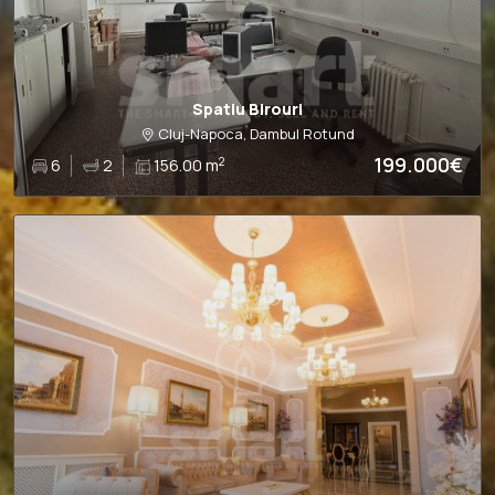
Spatiu Birouri
Cluj-Napoca, Dambul Rotund
199.000€
2
6
2
156.00 m