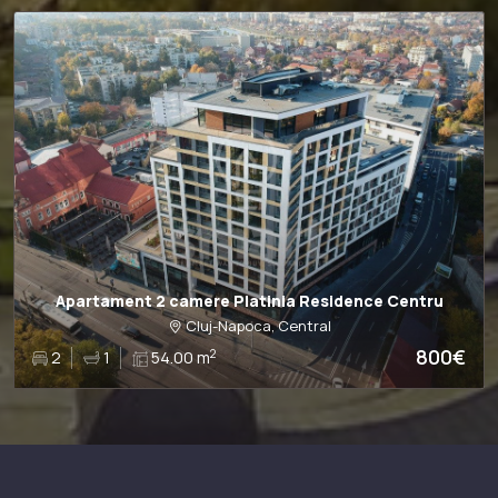
Apartament 2 camere Platinia Residence Centru
Cluj-Napoca, Central
800€
2
2
1
54.00 m