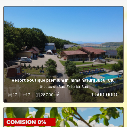
Resort boutique premium in inima naturii Jucu, Cluj
Jucu de Sus, Exterior Sud
1.500.000€
2
17
7
287.00 m