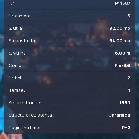
ID:
P11587
Nr. camere:
3
S. utila:
92.00 mp
S. construita:
94.00 mp
S. vitrina:
6.00 m
Comp.:
Flexibil
Nr. bai:
2
Terase:
1
An constructie:
1980
Structura rezistenta:
Caramida
Regim inaltime:
P+2