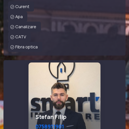
Curent
Apa
Canalizare
CATV
Fibra optica
Stefan Filip
0758911901