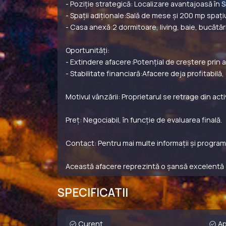
- Poziție strategică: Localizare avantajoasă în S
- Spații adiționale:Sală de mese și 200 mp spați
- Casa anexă:2 dormitoare, living, baie, bucătăr
Oportunități:
- Extindere afacere:Potențial de creștere prin 
- Stabilitate financiară:Afacere deja profitabilă,
Motivul vânzării: Proprietarul se retrage din ac
Preț: Negociabil, în funcție de evaluarea finală.
Contact: Pentru mai multe informații și programa
Această afacere reprezintă o șansă excelentă de
SPECIFICATII
Curent
A