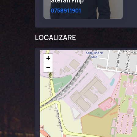
Stefan Filip
0758911901
LOCALIZARE
+
−