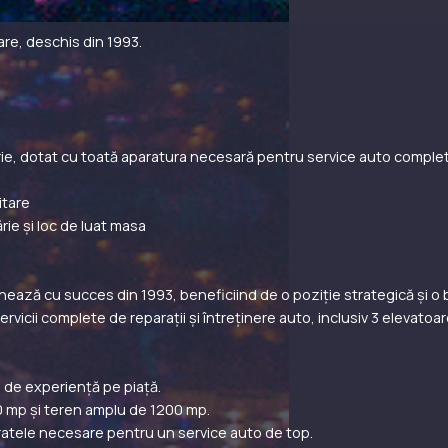
are, deschis din 1993.
rie, dotat cu toată aparatura necesară pentru service auto comple
itare
rie și loc de luat masa
nează cu succes din 1993, beneficiind de o poziție strategică și o b
icii complete de reparații și întreținere auto, inclusiv 3 elevatoare
ni de experiență pe piață.
0 mp și teren amplu de 1200 mp.
atele necesare pentru un service auto de top.