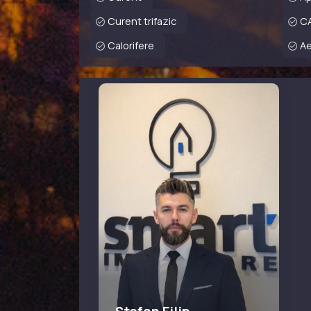
Curent trifazic
C
Calorifere
Ae