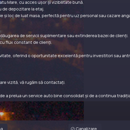
atu Mare, cu acces ușor și vizibilitate bună.
u de depozitare la etaj.
ie și loc de luat masa, perfectă pentru uz personal sau cazare anga
adăugarea de servicii suplimentare sau extinderea bazei de clienți.
 cu flux constant de clienți.
tivitate, oferind o oportunitate excelentă pentru investitori sau ant
re vizită, vă rugăm să contactați.
 a prelua un service auto bine consolidat și de a continua tradiți
pa
Canalizare