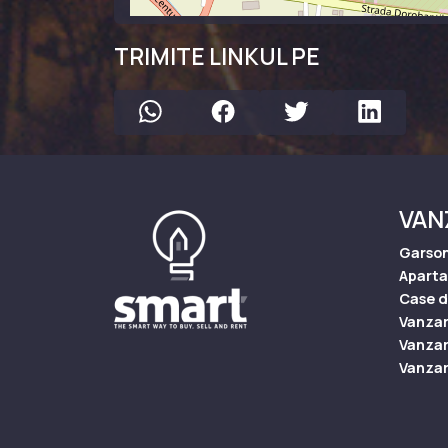
TRIMITE LINKUL PE
VAN
Garson
Apart
Case d
Vanzar
Vanzari
Vanzari