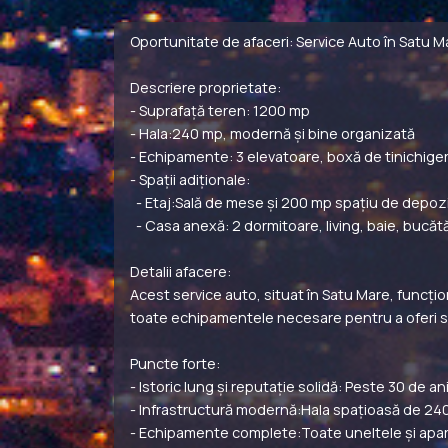
Oportunitate de afaceri: Service Auto în Satu M
Descriere proprietate:
- Suprafață teren: 1200 mp
- Hala:240 mp, modernă și bine organizată
- Echipamente: 3 elevatoare, boxă de tinichige
- Spații adiționale:
- Etaj:Sală de mese și 200 mp spațiu de depoz
- Casa anexă: 2 dormitoare, living, baie, bucătă
Detalii afacere:
Acest service auto, situat în Satu Mare, funcțio
toate echipamentele necesare pentru a oferi serv
Puncte forte:
- Istoric lung și reputație solidă: Peste 30 de a
- Infrastructură modernă:Hala spațioasă de 24
- Echipamente complete:Toate uneltele și apar