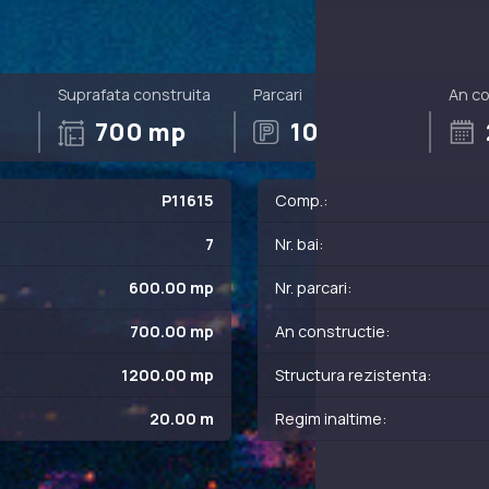
Suprafata construita
Parcari
An co
700 mp
10
P11615
Comp.:
7
Nr. bai:
600.00 mp
Nr. parcari:
700.00 mp
An constructie:
1200.00 mp
Structura rezistenta:
20.00 m
Regim inaltime: