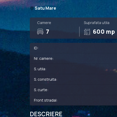
Satu Mare
Camere
Suprafata utila
7
600 mp
ID:
Nr. camere:
S. utila:
S. construita:
S. curte:
Front stradal:
DESCRIERE