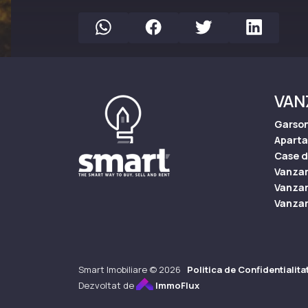
VAN
Garson
Apart
Case d
Vanzar
Vanzari
Vanzari
Smart Imobiliare © 2026
Politica de Confidentialita
Dezvoltat de
ImmoFlux