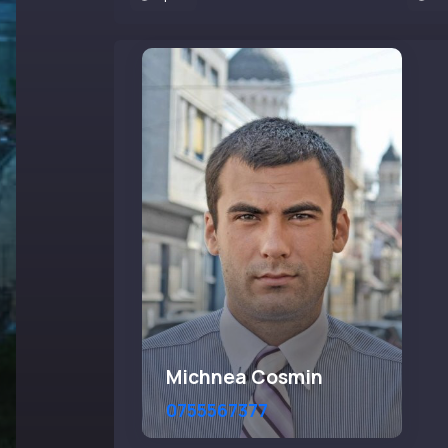
Michnea Cosmin
0755567377