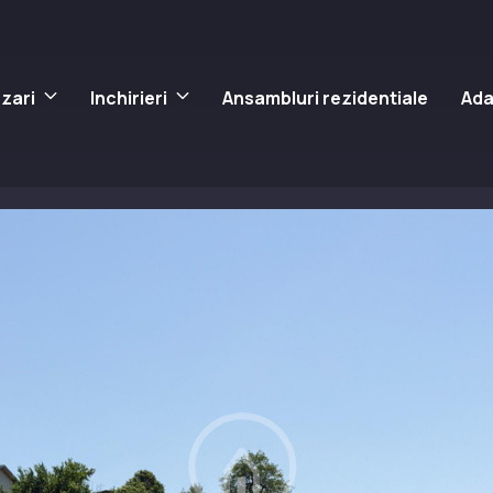
zari
Inchirieri
Ansambluri rezidentiale
Ada