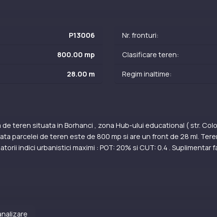
P13006
Nr. fronturi:
800.00 mp
Clasificare teren:
28.00 m
Regim inaltime:
 de teren situata in Borhanci , zona Hub-ului educational ( str. Co
ata parcelei de teren este de 800 mp si are un front de 28 ml. Teren
orii indici urbanistici maximi : POT: 20% si CUT: 0.4 . Suplimentar fa
nalizare